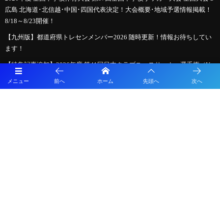
広島 北海道･北信越･中国･四国代表決定！大会概要･地域予選情報掲載！
8/18～8/23開催！
【九州版】都道府県トレセンメンバー2026 随時更新！情報お待ちしてい
ます！
【特集記事追加】2026年度 第41回日本クラブユースサッカー選手権（U-
15）大会 全国大会＠北海道 9地域代表48チーム出場、組合せ掲載！ 8/14
メニュー
前へ
ホーム
先頭へ
次へ
～8/24開催！地域予選情報も掲載！
【特集記事追加】2026 JCYインターシティ トリムカップ(U-15) 今年は
EASTとWESTが合同開催！組合せ掲載！8/7〜10 山梨県開催！
【8/7インターシティトリムカップ、8/14全国大会開幕】クラブユース選
手権U-15全国大会までの軌跡 ～図解！インターシティトリムカップ、メ
ニコンカップとの関係は？～ 2026年度クラブユース選手権U-15特集
【LIVE配信のお知らせ】HiFA平和祈念2026 Balcom BMW PEACE MATCH
広島県選抜U-15 vs 長崎県選抜U-15
必見！【2026年夏のサッカー新ルール】親子で学ぶ！「もっとスピーデ
ィーで楽しいサッカー」への変化