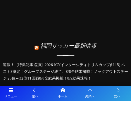
福岡サッカー最新情報
速報！【特集記事追加】2026 JCYインターシティトリムカップ(U-15) ベ
スト8決定！グループステージ終了、8/8全結果掲載！ノックアウトステー
ジ 25位～32位T1回戦8/8全結果掲載！8/9結果速報！
2026年度 全国中学校体育大会 第57回全国中学校サッカー大会 全国大会＠
広島 北海道･北信越･中国･四国･近畿代表決定！大会概要･地域予選情報掲
メニュー
前へ
ホーム
先頭へ
次へ
載！8/18～8/23開催！
【開催報告】第3回 グリーンカードカップ U-15 in NAGASAKI 2026 〜令
和8年熊本地震復興応援チャリティーマッチ〜を開催しました
2026年度 JFAバーモントカップ第36回全日本U-12フットサル選手権 全国