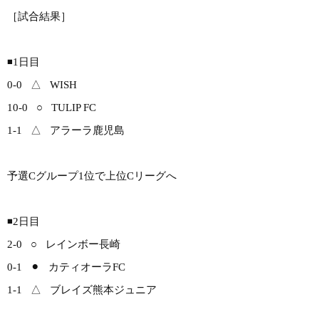
［試合結果］
◾️1日目
0-0 △ WISH
10-0 ○ TULIP FC
1-1 △ アラーラ鹿児島
予選Cグループ1位で上位Cリーグへ
◾️2日目
2-0 ○ レインボー長崎
0-1 ⚫︎ カティオーラFC
1-1 △ ブレイズ熊本ジュニア