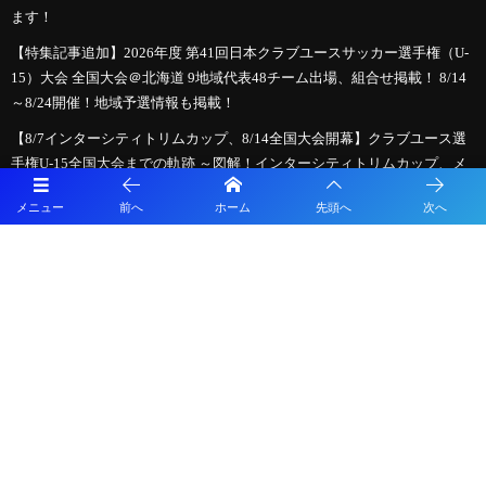
ます！
【特集記事追加】2026年度 第41回日本クラブユースサッカー選手権（U-
15）大会 全国大会＠北海道 9地域代表48チーム出場、組合せ掲載！ 8/14
～8/24開催！地域予選情報も掲載！
【8/7インターシティトリムカップ、8/14全国大会開幕】クラブユース選
手権U-15全国大会までの軌跡 ～図解！インターシティトリムカップ、メ
ニコンカップとの関係は？～ 2026年度クラブユース選手権U-15特集
メニュー
前へ
ホーム
先頭へ
次へ
プライバシーポリシー
利用規約