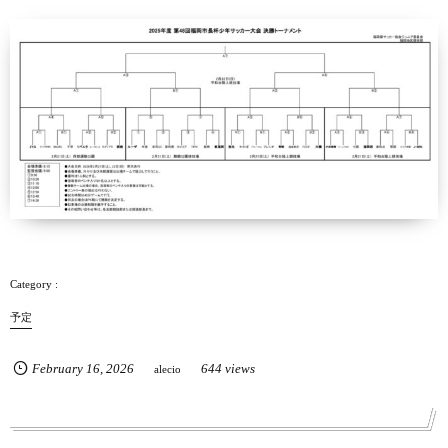
予定
February
16
,
2026
644 views
alecio