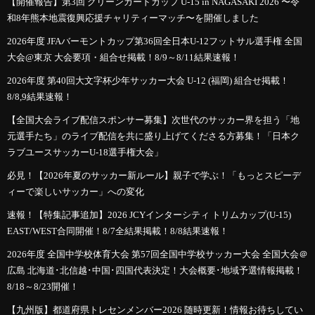
【開催報告】第3回 グリーンカードカップ U-15 in NAGASAKI 2026 〜令
和8年熊本地震復興応援チャリティーマッチ〜を開催しました
2026年度 JFAバーモントカップ第36回全日本U-12フットサル選手権 全国
大会@東京 大会要項・組合せ掲載！8/9～8/11結果速報！
2026年度 第40回大文字杯少年サッカー大会 U-12 (福岡) 組合せ掲載！
8/8,9結果速報！
【全国大会ライブ配信スポンサー募集】次世代のサッカー界を担う「地
元選手たち」のライブ配信を共に盛り上げてくださる方募集！「日本ク
ラブユースサッカーU-18選手権大会」
必見！【2026年夏のサッカー新ルール】親子で学ぶ！「もっとスピーデ
ィーで楽しいサッカー」への変化
速報！【特集記事追加】2026 JCYインターシティ トリムカップ(U-15)
EAST/WEST合同開催！8/7全結果掲載！8/8結果速報！
2026年度 全国中学校体育大会 第57回全国中学校サッカー大会 全国大会＠
広島 北海道･北信越･中国･四国代表決定！大会概要･地域予選情報掲載！
8/18～8/23開催！
【九州版】都道府県トレセンメンバー2026 随時更新！情報お待ちしてい