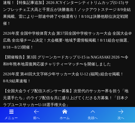
速報！【特集記事追加】2026 JCYインターシティトリムカップ(U-15) サ
ンフレッチェ工大高と千里丘が決勝進出！ノックアウトステージ 8/9全結
果掲載、雷により一部途中終了や抽選有り！8/10は決勝他順位決定戦開
催！
2026年度 全国中学校体育大会 第57回全国中学校サッカー大会 全国大会＠
広島 全出場チーム決定！大会概要･地域予選情報掲載！8/11組合せ抽選、
8/18～8/23開催！
【開催報告】第3回 グリーンカードカップ U-15 in NAGASAKI 2026 〜令
和8年熊本地震復興応援チャリティーマッチ〜を開催しました
2026年度 第40回大文字杯少年サッカー大会 U-12 (福岡) 組合せ掲載！
8/8,9結果速報！
【全国大会ライブ配信スポンサー募集】次世代のサッカー界を担う「地
元選手たち」のライブ配信を共に盛り上げてくださる方募集！「日本ク
ラブユースサッカーU-18選手権大会」
必見！【2026年夏のサッカー新ルール】親子で学ぶ！「もっとスピーデ
メニュー
前へ
ホーム
先頭へ
次へ
ィーで楽しいサッカー」への変化
【九州版】都道府県トレセンメンバー2026 随時更新！情報お待ちしてい