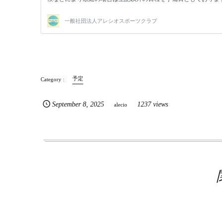
予定
September
8
,
2025
1237 views
alecio