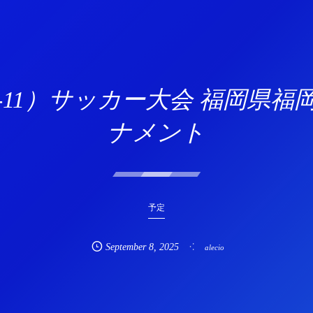
U-11）サッカー大会 福岡
ナメント
予定
September
8
,
2025
alecio