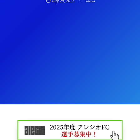
July
29
,
2025
alecio