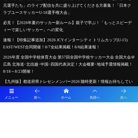
元選手たち」のライブ配信を共に盛り上げてくださる方募集！「日本ク
ラブユースサッカーU-18選手権大会」
必見！【2026年夏のサッカー新ルール】親子で学ぶ！「もっとスピーデ
ィーで楽しいサッカー」への変化
速報！【特集記事追加】2026 JCYインターシティ トリムカップ(U-15)
EAST/WEST合同開催！8/7全結果掲載！8/8結果速報！
2026年度 全国中学校体育大会 第57回全国中学校サッカー大会 全国大会＠
広島 北海道･北信越･中国･四国代表決定！大会概要･地域予選情報掲載！
8/18～8/23開催！
【九州版】都道府県トレセンメンバー2026 随時更新！情報お待ちしてい
ます！
メニュー
前へ
ホーム
先頭へ
次へ
【特集記事追加】2026年度 第41回日本クラブユースサッカー選手権（U-
15）大会 全国大会＠北海道 9地域代表48チーム出場、組合せ掲載！ 8/14
～8/24開催！地域予選情報も掲載！
【8/7インターシティトリムカップ、8/14全国大会開幕】クラブユース選
手権U-15全国大会までの軌跡 ～図解！インターシティトリムカップ、メ
ニコンカップとの関係は？～ 2026年度クラブユース選手権U-15特集