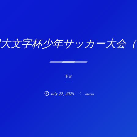
回大文字杯少年サッカー大会（U
予定
July
22
,
2025
alecio