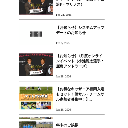
浜F・マリノス）
Feb 24, 2026
【お知らせ】システムアップ
デートのお知らせ
Feb 5, 2026
【お知らせ】1月度オンライ
ンイベント（小池龍太選手：
鹿島アントラーズ）
に
Jan 28, 2026
【お得なキッザニア福岡入場
もセット！個サル・チームサ
ル参加者募集中！】...
Jan 26, 2026
年末のご挨拶