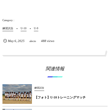
練習試合
U-10
U-9
May
6
,
2025
488 views
alecio
関連情報
練習試合
【フォト】U-10トレーニングマッチ