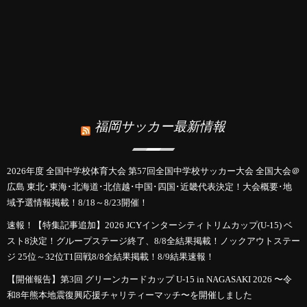
福岡サッカー最新情報
2026年度 全国中学校体育大会 第57回全国中学校サッカー大会 全国大会＠
広島 東北･東海･北海道･北信越･中国･四国･近畿代表決定！大会概要･地
域予選情報掲載！8/18～8/23開催！
速報！【特集記事追加】2026 JCYインターシティトリムカップ(U-15) ベ
スト8決定！グループステージ終了、8/8全結果掲載！ノックアウトステー
ジ 25位～32位T1回戦8/8全結果掲載！8/9結果速報！
【開催報告】第3回 グリーンカードカップ U-15 in NAGASAKI 2026 〜令
和8年熊本地震復興応援チャリティーマッチ〜を開催しました