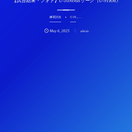
【試合結果・フォト】U-10Nexusリーグ（U-9TRM）
, …
練習試合
U-10
May
6
,
2025
alecio