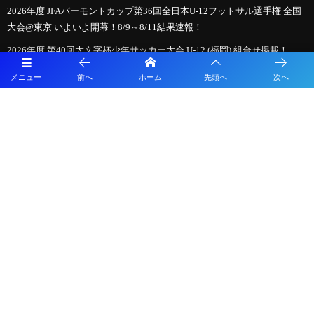
2026年度 JFAバーモントカップ第36回全日本U-12フットサル選手権 全国
大会@東京 いよいよ開幕！8/9～8/11結果速報！
2026年度 第40回大文字杯少年サッカー大会 U-12 (福岡) 組合せ掲載！
8/8,9結果速報！
メニュー
前へ
ホーム
先頭へ
次へ
【全国大会ライブ配信スポンサー募集】次世代のサッカー界を担う「地
元選手たち」のライブ配信を共に盛り上げてくださる方募集！「日本ク
ラブユースサッカーU-18選手権大会」
必見！【2026年夏のサッカー新ルール】親子で学ぶ！「もっとスピーデ
ィーで楽しいサッカー」への変化
【九州版】都道府県トレセンメンバー2026 随時更新！情報お待ちしてい
ます！
【特集記事追加】2026年度 第41回日本クラブユースサッカー選手権（U-
15）大会 全国大会＠北海道 9地域代表48チーム出場、組合せ掲載！ 8/14
～8/24開催！地域予選情報も掲載！
【8/7インターシティトリムカップ、8/14全国大会開幕】クラブユース選
手権U-15全国大会までの軌跡 ～図解！インターシティトリムカップ、メ
ニコンカップとの関係は？～ 2026年度クラブユース選手権U-15特集