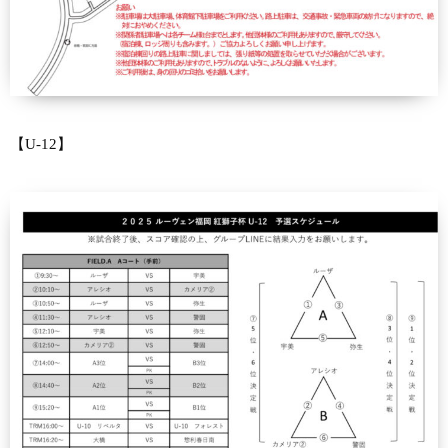
【U-12】