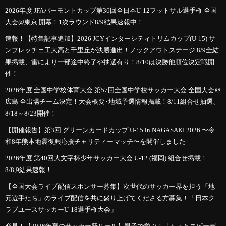
2026年度 JFAバーモントカップ第36回全日本U-12フットサル選手権 全国
大会@東京 開幕！1次ラウンド8/9結果速報中！
速報！【特集記事追加】2026 JCYインターシティトリムカップ(U-15) サ
ンフレッチェ工大高と千里丘が決勝進出！ノックアウトステージ 8/9全結
果掲載、雷により一部途中終了や抽選有り！8/10は決勝他順位決定戦開
催！
2026年度 全国中学校体育大会 第57回全国中学校サッカー大会 全国大会＠
広島 全出場チーム決定！大会概要･地域予選情報掲載！8/11組合せ抽選、
8/18～8/23開催！
【開催報告】第3回 グリーンカードカップ U-15 in NAGASAKI 2026 〜令
和8年熊本地震復興応援チャリティーマッチ〜を開催しました
2026年度 第40回大文字杯少年サッカー大会 U-12 (福岡) 組合せ掲載！
8/8,9結果速報！
【全国大会ライブ配信スポンサー募集】次世代のサッカー界を担う「地
元選手たち」のライブ配信を共に盛り上げてくださる方募集！「日本ク
ラブユースサッカーU-18選手権大会」