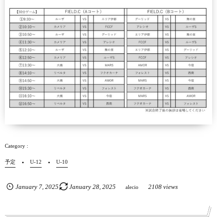
予定
U-12
U-10
January
7
,
2025
January
28
,
2025
2108 views
alecio