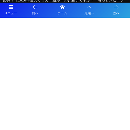
必見！【2026年夏のサッカー新ルール】親子で学ぶ！「もっとスピーデ
ィーで楽しいサッカー」への変化
メニュー
前へ
ホーム
先頭へ
次へ
【九州版】都道府県トレセンメンバー2026 随時更新！情報お待ちしてい
ます！
【特集記事追加】2026年度 第41回日本クラブユースサッカー選手権（U-
15）大会 全国大会＠北海道 9地域代表48チーム出場、組合せ掲載！ 8/14
～8/24開催！地域予選情報も掲載！
【8/7インターシティトリムカップ、8/14全国大会開幕】クラブユース選
手権U-15全国大会までの軌跡 ～図解！インターシティトリムカップ、メ
ニコンカップとの関係は？～ 2026年度クラブユース選手権U-15特集
プライバシーポリシー
利用規約