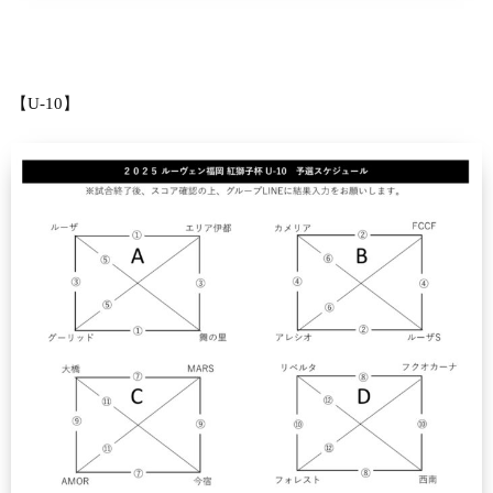
【U-10】