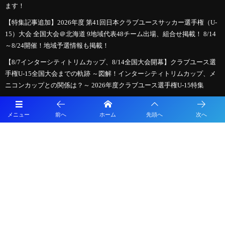
ます！
【特集記事追加】2026年度 第41回日本クラブユースサッカー選手権（U-
15）大会 全国大会＠北海道 9地域代表48チーム出場、組合せ掲載！ 8/14
～8/24開催！地域予選情報も掲載！
【8/7インターシティトリムカップ、8/14全国大会開幕】クラブユース選
手権U-15全国大会までの軌跡 ～図解！インターシティトリムカップ、メ
ニコンカップとの関係は？～ 2026年度クラブユース選手権U-15特集
メニュー
前へ
ホーム
先頭へ
次へ
プライバシーポリシー
利用規約