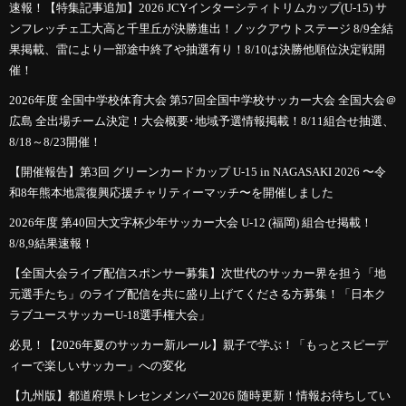
速報！【特集記事追加】2026 JCYインターシティトリムカップ(U-15) サ
ンフレッチェ工大高と千里丘が決勝進出！ノックアウトステージ 8/9全結
果掲載、雷により一部途中終了や抽選有り！8/10は決勝他順位決定戦開
催！
2026年度 全国中学校体育大会 第57回全国中学校サッカー大会 全国大会＠
広島 全出場チーム決定！大会概要･地域予選情報掲載！8/11組合せ抽選、
8/18～8/23開催！
【開催報告】第3回 グリーンカードカップ U-15 in NAGASAKI 2026 〜令
和8年熊本地震復興応援チャリティーマッチ〜を開催しました
2026年度 第40回大文字杯少年サッカー大会 U-12 (福岡) 組合せ掲載！
8/8,9結果速報！
【全国大会ライブ配信スポンサー募集】次世代のサッカー界を担う「地
元選手たち」のライブ配信を共に盛り上げてくださる方募集！「日本ク
ラブユースサッカーU-18選手権大会」
必見！【2026年夏のサッカー新ルール】親子で学ぶ！「もっとスピーデ
ィーで楽しいサッカー」への変化
【九州版】都道府県トレセンメンバー2026 随時更新！情報お待ちしてい