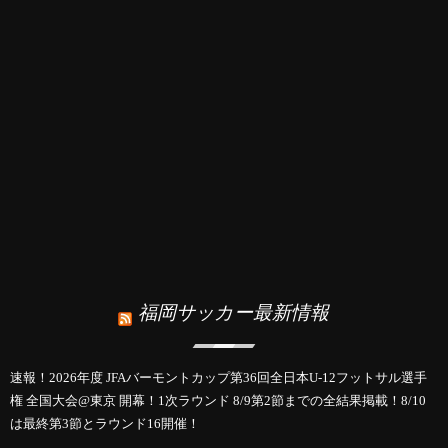
福岡サッカー最新情報
速報！2026年度 JFAバーモントカップ第36回全日本U-12フットサル選手
権 全国大会@東京 開幕！1次ラウンド 8/9第2節までの全結果掲載！8/10
は最終第3節とラウンド16開催！