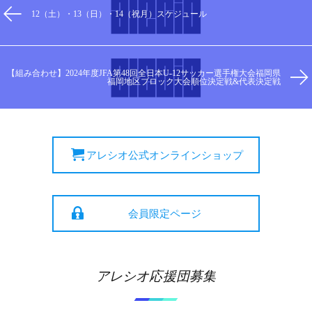
12（土）・13（日）・14（祝月）スケジュール
【組み合わせ】2024年度JFA第48回全日本U-12サッカー選手権大会福岡県
福岡地区ブロック大会順位決定戦&代表決定戦
アレシオ公式オンラインショップ
会員限定ページ
アレシオ応援団募集