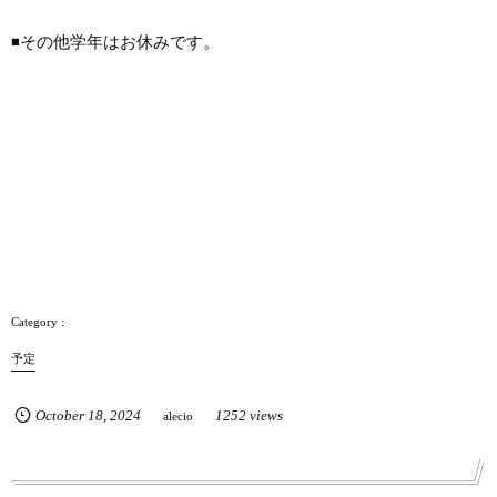
◾️その他学年はお休みです。
予定
October
18
,
2024
1252 views
alecio