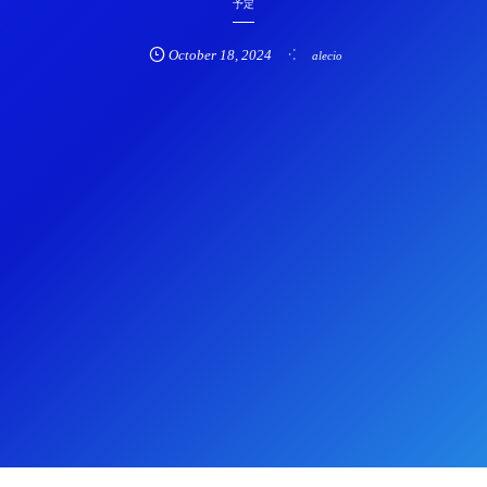
予定
October
18
,
2024
alecio