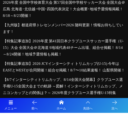
2026年度 全国中学校体育大会 第57回全国中学校サッカー大会 全国大会＠
広島 北海道･北信越･中国･四国代表決定！大会概要･地域予選情報掲載！
8/18～8/23開催！
【九州版】都道府県トレセンメンバー2026 随時更新！情報お待ちしてい
ます！
【特集記事追加】2026年度 第41回日本クラブユースサッカー選手権（U-
15）大会 全国大会＠北海道 9地域代表48チーム出場、組合せ掲載！ 8/14
～8/24開催！地域予選情報も掲載！
【特集記事追加】2026 JCYインターシティ トリムカップ(U-15) 今年は
EASTとWESTが合同開催！組合せ掲載！8/7〜10結果速報！ 山梨県開催！
【8/7インターシティトリムカップ、8/14全国大会開幕】クラブユース選
手権U-15全国大会までの軌跡 ～図解！インターシティトリムカップ、メ
ニコンカップとの関係は？～ 2026年度クラブユース選手権U-15特集
【LIVE配信のお知らせ】HiFA平和祈念2026 Balcom BMW PEACE MATCH
広島県選抜U-15 vs 長崎県選抜U-15
メニュー
前へ
ホーム
先頭へ
次へ
必見！【2026年夏のサッカー新ルール】親子で学ぶ！「もっとスピーデ
ィーで楽しいサッカー」への変化