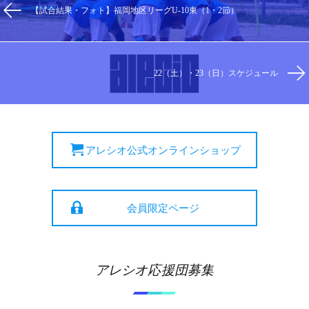
【試合結果・フォト】福岡地区リーグU-10東（1・2節）
22（土）・23（日）スケジュール
アレシオ公式オンラインショップ
会員限定ページ
アレシオ応援団募集