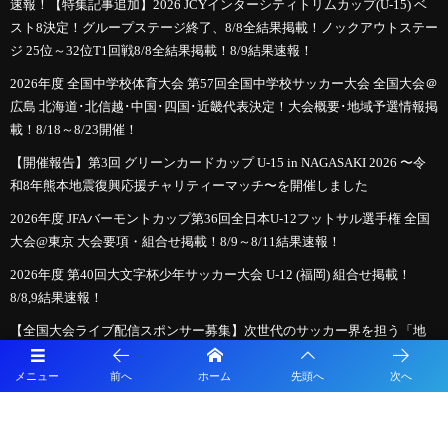
速報！【特集記事追加】2026 JCYインターシティトリムカップ(U-15) ベ
スト8決定！グループステージ終了、8/8全結果掲載！ノックアウトステー
ジ 25位～32位T1回戦8/8全結果掲載！8/9結果速報！
2026年度 全国中学校体育大会 第57回全国中学校サッカー大会 全国大会＠
広島 北海道･北信越･中国･四国･近畿代表決定！大会概要･地域予選情報掲
載！8/18～8/23開催！
【開催報告】第3回 グリーンカードカップ U-15 in NAGASAKI 2026 〜令
和8年熊本地震復興応援チャリティーマッチ〜を開催しました
2026年度 JFAバーモントカップ第36回全日本U-12フットサル選手権 全国
大会@東京 大会要項・組合せ掲載！8/9～8/11結果速報！
2026年度 第40回大文字杯少年サッカー大会 U-12 (福岡) 組合せ掲載！
8/8,9結果速報！
【全国大会ライブ配信スポンサー募集】次世代のサッカー界を担う「地
元選手たち」のライブ配信を共に盛り上げてくださる方募集！「日本ク
ラブユースサッカーU-18選手権大会」
メニュー
前へ
ホーム
先頭へ
次へ
必見！【2026年夏のサッカー新ルール】親子で学ぶ！「もっとスピーデ
ィーで楽しいサッカー」への変化