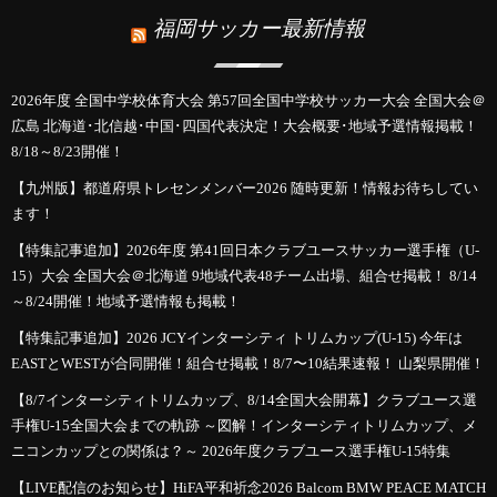
福岡サッカー最新情報
2026年度 全国中学校体育大会 第57回全国中学校サッカー大会 全国大会＠
広島 北海道･北信越･中国･四国代表決定！大会概要･地域予選情報掲載！
8/18～8/23開催！
【九州版】都道府県トレセンメンバー2026 随時更新！情報お待ちしてい
ます！
【特集記事追加】2026年度 第41回日本クラブユースサッカー選手権（U-
15）大会 全国大会＠北海道 9地域代表48チーム出場、組合せ掲載！ 8/14
～8/24開催！地域予選情報も掲載！
【特集記事追加】2026 JCYインターシティ トリムカップ(U-15) 今年は
EASTとWESTが合同開催！組合せ掲載！8/7〜10結果速報！ 山梨県開催！
【8/7インターシティトリムカップ、8/14全国大会開幕】クラブユース選
手権U-15全国大会までの軌跡 ～図解！インターシティトリムカップ、メ
ニコンカップとの関係は？～ 2026年度クラブユース選手権U-15特集
【LIVE配信のお知らせ】HiFA平和祈念2026 Balcom BMW PEACE MATCH