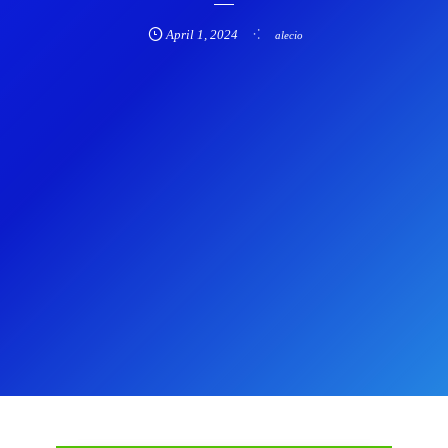
April
1
,
2024
alecio