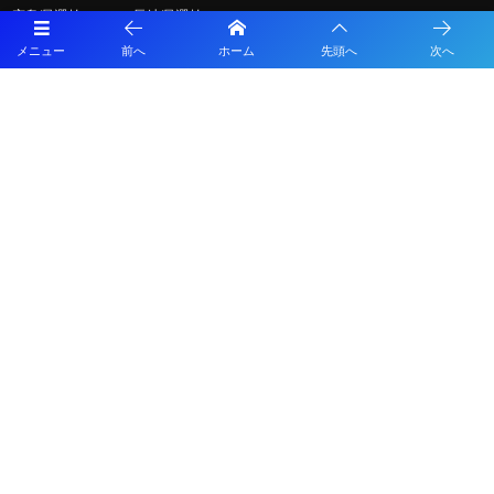
広島県選抜U-15 vs 長崎県選抜U-15
必見！【2026年夏のサッカー新ルール】親子で学ぶ！「もっとスピーデ
メニュー
前へ
ホーム
先頭へ
次へ
ィーで楽しいサッカー」への変化
【熊本県クラブユースサッカー連盟緊急支援のお願い】熊本県での地震
に伴う支援募金にご協力ください
2026年度 第38回九州ジュニア U-11 サッカー大会（新人戦）福岡県中央
大会 11/29.12/5開催！組合せ募集
2026年度 JFA第50回全日本U-12サッカー選手権大会福岡県中央大会
10/11開幕！組合せ募集
プライバシーポリシー
利用規約