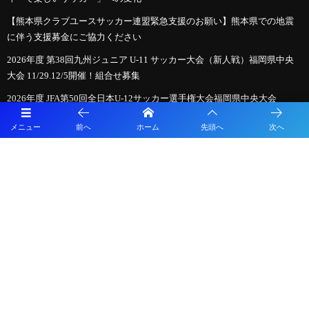
【熊本県クラブユースサッカー連盟緊急支援のお願い】熊本県での地震
に伴う支援募金にご協力ください
2026年度 第38回九州ジュニア U-11 サッカー大会（新人戦）福岡県中央
大会 11/29.12/5開催！組合せ募集
2026年度 JFA第50回全日本U-12サッカー選手権大会福岡県中央大会
10/11開幕！組合せ募集
メニュー
前へ
ホーム
先頭へ
次へ
プライバシーポリシー
利用規約