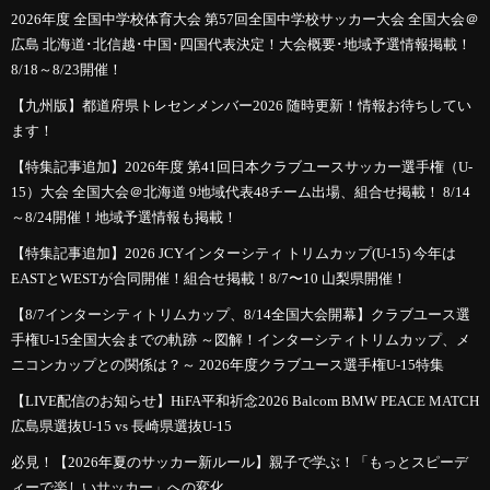
2026年度 全国中学校体育大会 第57回全国中学校サッカー大会 全国大会＠
広島 北海道･北信越･中国･四国代表決定！大会概要･地域予選情報掲載！
8/18～8/23開催！
【九州版】都道府県トレセンメンバー2026 随時更新！情報お待ちしてい
ます！
【特集記事追加】2026年度 第41回日本クラブユースサッカー選手権（U-
15）大会 全国大会＠北海道 9地域代表48チーム出場、組合せ掲載！ 8/14
～8/24開催！地域予選情報も掲載！
【特集記事追加】2026 JCYインターシティ トリムカップ(U-15) 今年は
EASTとWESTが合同開催！組合せ掲載！8/7〜10 山梨県開催！
【8/7インターシティトリムカップ、8/14全国大会開幕】クラブユース選
手権U-15全国大会までの軌跡 ～図解！インターシティトリムカップ、メ
ニコンカップとの関係は？～ 2026年度クラブユース選手権U-15特集
【LIVE配信のお知らせ】HiFA平和祈念2026 Balcom BMW PEACE MATCH
広島県選抜U-15 vs 長崎県選抜U-15
必見！【2026年夏のサッカー新ルール】親子で学ぶ！「もっとスピーデ
ィーで楽しいサッカー」への変化