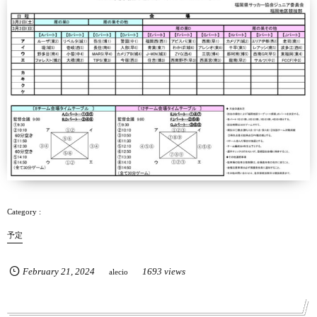
予定
February
21
,
2024
1693 views
alecio