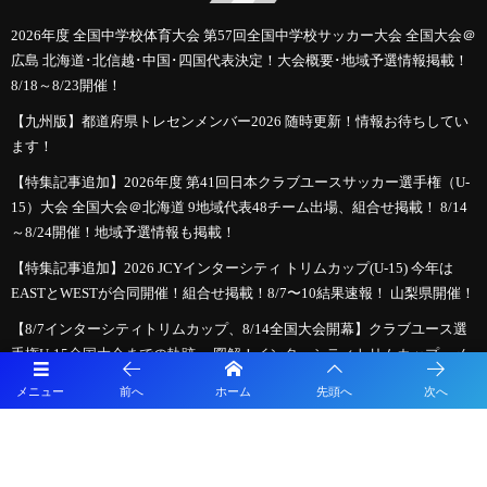
2026年度 全国中学校体育大会 第57回全国中学校サッカー大会 全国大会＠
広島 北海道･北信越･中国･四国代表決定！大会概要･地域予選情報掲載！
8/18～8/23開催！
【九州版】都道府県トレセンメンバー2026 随時更新！情報お待ちしてい
ます！
【特集記事追加】2026年度 第41回日本クラブユースサッカー選手権（U-
15）大会 全国大会＠北海道 9地域代表48チーム出場、組合せ掲載！ 8/14
～8/24開催！地域予選情報も掲載！
【特集記事追加】2026 JCYインターシティ トリムカップ(U-15) 今年は
EASTとWESTが合同開催！組合せ掲載！8/7〜10結果速報！ 山梨県開催！
【8/7インターシティトリムカップ、8/14全国大会開幕】クラブユース選
手権U-15全国大会までの軌跡 ～図解！インターシティトリムカップ、メ
ニコンカップとの関係は？～ 2026年度クラブユース選手権U-15特集
メニュー
前へ
ホーム
先頭へ
次へ
【LIVE配信のお知らせ】HiFA平和祈念2026 Balcom BMW PEACE MATCH
広島県選抜U-15 vs 長崎県選抜U-15
必見！【2026年夏のサッカー新ルール】親子で学ぶ！「もっとスピーデ