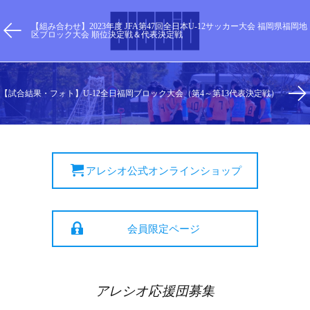
【組み合わせ】2023年度 JFA第47回全日本U-12サッカー大会 福岡県福岡地
区ブロック大会 順位決定戦＆代表決定戦
【試合結果・フォト】U-12全日福岡ブロック大会（第4～第13代表決定戦）
アレシオ公式オンラインショップ
会員限定ページ
アレシオ応援団募集