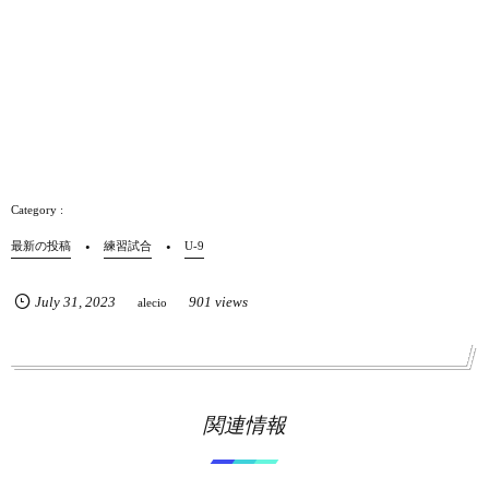
最新の投稿
練習試合
U-9
July
31
,
2023
901 views
alecio
関連情報