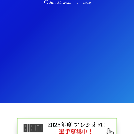
July
31
,
2023
alecio