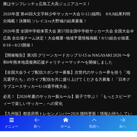
勝はサンフレッチェ広島工大高ジュニアユース！
2026年度 第40回大文字杯少年サッカー大会 U-12 (福岡) 8/8,9結果判明
分掲載！決勝戦 ソレイユvs大野城の結果募集！
2026年度 全国中学校体育大会 第57回全国中学校サッカー大会 全国大会＠
広島 全出場チーム決定！大会概要･地域予選情報掲載！8/11組合せ抽選、
8/18～8/23開催！
【開催報告】第3回 グリーンカードカップ U-15 in NAGASAKI 2026 〜令
和8年熊本地震復興応援チャリティーマッチ〜を開催しました
【全国大会ライブ配信スポンサー募集】次世代のサッカー界を担う「地
元選手たち」のライブ配信を共に盛り上げてくださる方募集！「日本ク
ラブユースサッカーU-18選手権大会」
必見！【2026年夏のサッカー新ルール】親子で学ぶ！「もっとスピーデ
ィーで楽しいサッカー」への変化
【九州版】都道府県トレセンメンバー2026 随時更新！情報お待ちしてい
ます！
メニュー
前へ
ホーム
先頭へ
次へ
【特集記事追加】2026年度 第41回日本クラブユースサッカー選手権（U-