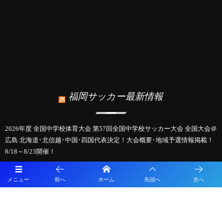
福岡サッカー最新情報
2026年度 全国中学校体育大会 第57回全国中学校サッカー大会 全国大会＠
広島 北海道･北信越･中国･四国代表決定！大会概要･地域予選情報掲載！
8/18～8/23開催！
【九州版】都道府県トレセンメンバー2026 随時更新！情報お待ちしてい
ます！
メニュー
前へ
ホーム
先頭へ
次へ
【特集記事追加】2026年度 第41回日本クラブユースサッカー選手権（U-
15）大会 全国大会＠北海道 9地域代表48チーム出場、組合せ掲載！ 8/14
～8/24開催！地域予選情報も掲載！