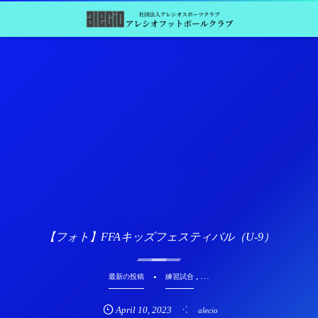
【フォト】FFAキッズフェスティバル（U-9）
, …
最新の投稿
練習試合
April
10
,
2023
alecio