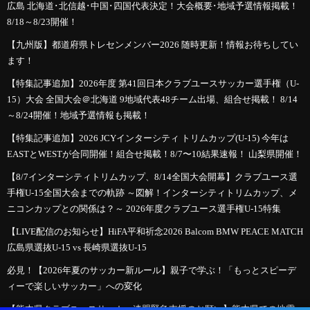
広島 北海道･北信越･中国･四国代表決定！大会概要･地域予選情報掲載！
8/18～8/23開催！
【九州版】都道府県トレセンメンバー2026 随時更新！情報お待ちしてい
ます！
【特集記事追加】2026年度 第41回日本クラブユースサッカー選手権（U-
15）大会 全国大会＠北海道 9地域代表48チーム出場、組合せ掲載！ 8/14
～8/24開催！地域予選情報も掲載！
【特集記事追加】2026 JCYインターシティ トリムカップ(U-15) 今年は
EASTとWESTが合同開催！組合せ掲載！8/7〜10結果速報！ 山梨県開催！
【8/7インターシティトリムカップ、8/14全国大会開幕】クラブユース選
手権U-15全国大会までの軌跡 ～図解！インターシティトリムカップ、メ
ニコンカップとの関係は？～ 2026年度クラブユース選手権U-15特集
【LIVE配信のお知らせ】HiFA平和祈念2026 Balcom BMW PEACE MATCH
広島県選抜U-15 vs 長崎県選抜U-15
必見！【2026年夏のサッカー新ルール】親子で学ぶ！「もっとスピーデ
ィーで楽しいサッカー」への変化
【熊本県クラブユースサッカー連盟緊急支援のお願い】熊本県での地震