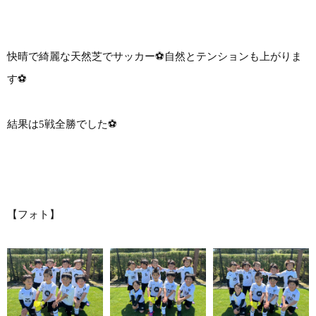
快晴で綺麗な天然芝でサッカー⚽自然とテンションも上がりま
す⚽
結果は5戦全勝でした⚽
【フォト】