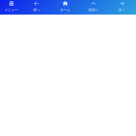
に伴う支援募金にご協力ください
メニュー
前へ
ホーム
先頭へ
次へ
2026年度 第38回九州ジュニア U-11 サッカー大会（新人戦）福岡県中央
大会 11/29.12/5開催！組合せ募集
2026年度 JFA第50回全日本U-12サッカー選手権大会福岡県中央大会
10/11開幕！組合せ募集
プライバシーポリシー
利用規約
©
2019 - 2026
ALECIO FC