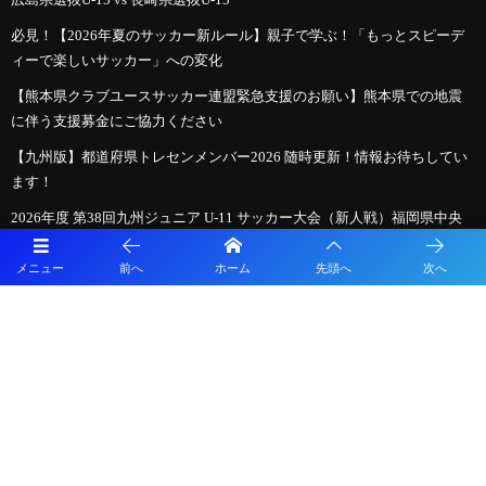
必見！【2026年夏のサッカー新ルール】親子で学ぶ！「もっとスピーデ
ィーで楽しいサッカー」への変化
【熊本県クラブユースサッカー連盟緊急支援のお願い】熊本県での地震
に伴う支援募金にご協力ください
【九州版】都道府県トレセンメンバー2026 随時更新！情報お待ちしてい
ます！
2026年度 第38回九州ジュニア U-11 サッカー大会（新人戦）福岡県中央
大会 11/29.12/5開催！組合せ募集
メニュー
前へ
ホーム
先頭へ
次へ
2026年度 JFA第50回全日本U-12サッカー選手権大会福岡県中央大会
10/11開幕！組合せ募集
【ゲキサカ】逆境乗り越え、勝負強さや新戦力台頭で勝ち取った初優
勝。インハイで基準を知った新王者・静岡学園はどんな相手でも「静学
スタイル」を表現できる個とチームへ
【ゲキサカ】近大附MF中澄恵大がロングスローで同点アシスト。早生ま
れの2年生レフティが全国準決勝・決勝で存在感を放ち、次は「結果」