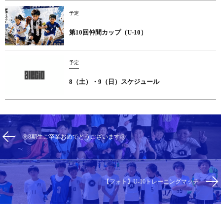
予定
第10回仲間カップ（U-10）
予定
8（土）・9（日）スケジュール
㊗️8期生ご卒業おめでとうございます㊗️
【フォト】U-10トレーニングマッチ