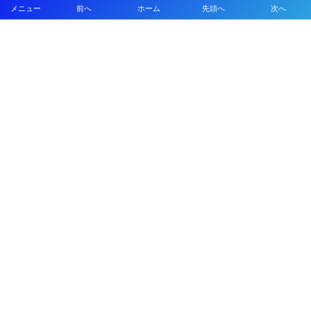
メニュー
前へ
ホーム
先頭へ
次へ
2026年度 第38回九州ジュニア U-11 サッカー大会（新人戦）福岡県中央
大会 11/29.12/5開催！組合せ募集
2026年度 JFA第50回全日本U-12サッカー選手権大会福岡県中央大会
10/11開幕！組合せ募集
【ゲキサカ】逆境乗り越え、勝負強さや新戦力台頭で勝ち取った初優
勝。インハイで基準を知った新王者・静岡学園はどんな相手でも「静学
スタイル」を表現できる個とチームへ
【ゲキサカ】近大附MF中澄恵大がロングスローで同点アシスト。早生ま
れの2年生レフティが全国準決勝・決勝で存在感を放ち、次は「結果」
プライバシーポリシー
利用規約