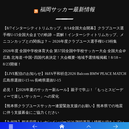
福岡サッカー最新情報
【8/7インターシティトリムカップ、8/14全国大会開幕】クラブユース選
手権U-15全国大会までの軌跡 ～図解！インターシティトリムカップ、メ
ニコンカップとの関係は？～ 2026年度クラブユース選手権U-15特集
2026年度 全国中学校体育大会 第57回全国中学校サッカー大会 全国大会＠
広島 北海道･中国･四国代表決定！大会概要･地域予選情報掲載！8/18～
8/23開催！
【LIVE配信のお知らせ】HiFA平和祈念2026 Balcom BMW PEACE MATCH
広島県選抜U-15 vs 長崎県選抜U-15
必見！【2026年夏のサッカー新ルール】親子で学ぶ！「もっとスピーデ
ィーで楽しいサッカー」への変化
【熊本県クラブユースサッカー連盟緊急支援のお願い】熊本県での地震
に伴う支援募金にご協力ください
【九州版】都道府県トレセンメンバー2026 随時更新！情報お待ちしてい
ます！