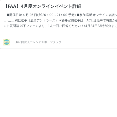
【FAA】4月度オンラインイベント詳細
■開催日時 4 月 26 日(火)20：00～21：00(予定) ■参加場所 オンライン会議ツ
田) 上田絢世選手（鹿島アントラーズ） ※酒井宏樹選手は、ACL 遠征中で時差
ント質問箱 以下フォームより、1人一回ご回答ください！(4月24日23時59分まで) https:/
https://teams.microsoft.com/l/meetup-join/19%3ameetin…
一般社団法人アレシオスポーツクラブ