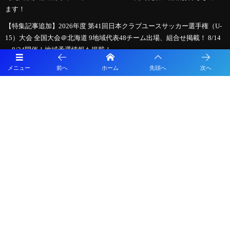
ます！
【特集記事追加】2026年度 第41回日本クラブユースサッカー選手権（U-
15）大会 全国大会＠北海道 9地域代表48チーム出場、組合せ掲載！ 8/14
～8/24開催！地域予選情報も掲載！
【特集記事追加】2026 JCYインターシティ トリムカップ(U-15) 今年は
メニュー
前へ
ホーム
先頭へ
次へ
EASTとWESTが合同開催！組合せ掲載！8/7〜10結果速報！ 山梨県開催！
【8/7インターシティトリムカップ、8/14全国大会開幕】クラブユース選
手権U-15全国大会までの軌跡 ～図解！インターシティトリムカップ、メ
ニコンカップとの関係は？～ 2026年度クラブユース選手権U-15特集
【LIVE配信のお知らせ】HiFA平和祈念2026 Balcom BMW PEACE MATCH
広島県選抜U-15 vs 長崎県選抜U-15
必見！【2026年夏のサッカー新ルール】親子で学ぶ！「もっとスピーデ
ィーで楽しいサッカー」への変化
【熊本県クラブユースサッカー連盟緊急支援のお願い】熊本県での地震
に伴う支援募金にご協力ください
2026年度 第38回九州ジュニア U-11 サッカー大会（新人戦）福岡県中央