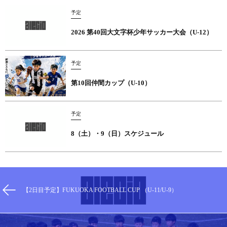
予定
2026 第40回大文字杯少年サッカー大会（U-12）
予定
第10回仲間カップ（U-10）
予定
8（土）・9（日）スケジュール
【2日目予定】FUKUOKA FOOTBALL CUP （U-11/U-9）