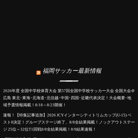
福岡サッカー最新情報
2026年度 全国中学校体育大会 第57回全国中学校サッカー大会 全国大会＠
広島 東北･東海･北海道･北信越･中国･四国･近畿代表決定！大会概要･地
域予選情報掲載！8/18～8/23開催！
速報！【特集記事追加】2026 JCYインターシティトリムカップ(U-15) ベ
スト8決定！グループステージ終了、8/8全結果掲載！ノックアウトステー
ジ 25位～32位T1回戦8/8全結果掲載！8/9結果速報！