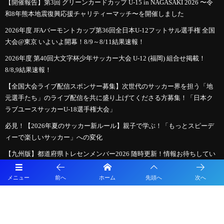
【開催報告】第3回 グリーンカードカップ U-15 in NAGASAKI 2026 〜令
和8年熊本地震復興応援チャリティーマッチ〜を開催しました
2026年度 JFAバーモントカップ第36回全日本U-12フットサル選手権 全国
大会@東京 いよいよ開幕！8/9～8/11結果速報！
2026年度 第40回大文字杯少年サッカー大会 U-12 (福岡) 組合せ掲載！
8/8,9結果速報！
【全国大会ライブ配信スポンサー募集】次世代のサッカー界を担う「地
元選手たち」のライブ配信を共に盛り上げてくださる方募集！「日本ク
ラブユースサッカーU-18選手権大会」
必見！【2026年夏のサッカー新ルール】親子で学ぶ！「もっとスピーデ
ィーで楽しいサッカー」への変化
【九州版】都道府県トレセンメンバー2026 随時更新！情報お待ちしてい
ます！
メニュー
前へ
ホーム
先頭へ
次へ
【特集記事追加】2026年度 第41回日本クラブユースサッカー選手権（U-
15）大会 全国大会＠北海道 9地域代表48チーム出場、組合せ掲載！ 8/14
～8/24開催！地域予選情報も掲載！
【8/7インターシティトリムカップ、8/14全国大会開幕】クラブユース選