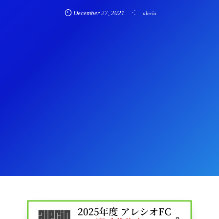
December
27
,
2021
alecio