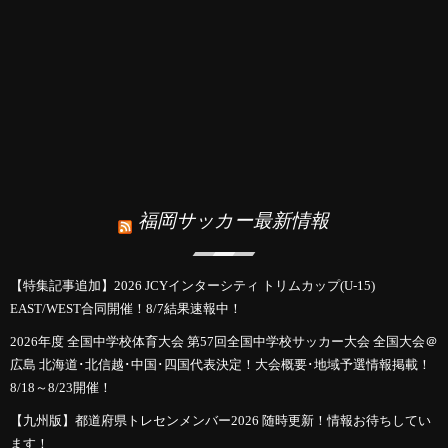
福岡サッカー最新情報
【特集記事追加】2026 JCYインターシティ トリムカップ(U-15)
EAST/WEST合同開催！8/7結果速報中！
2026年度 全国中学校体育大会 第57回全国中学校サッカー大会 全国大会＠
広島 北海道･北信越･中国･四国代表決定！大会概要･地域予選情報掲載！
8/18～8/23開催！
【九州版】都道府県トレセンメンバー2026 随時更新！情報お待ちしてい
ます！