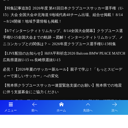
【特集記事追加】2026年度 第41回日本クラブユースサッカー選手権（U-
15）大会 全国大会＠北海道 9地域代表48チーム出場、組合せ掲載！ 8/14
～8/24開催！地域予選情報も掲載！
【8/7インターシティトリムカップ、8/14全国大会開幕】クラブユース選
手権U-15全国大会までの軌跡 ～図解！インターシティトリムカップ、メ
ニコンカップとの関係は？～ 2026年度クラブユース選手権U-15特集
【LIVE配信のお知らせ】HiFA平和祈念2026 Balcom BMW PEACE MATCH
広島県選抜U-15 vs 長崎県選抜U-15
必見！【2026年夏のサッカー新ルール】親子で学ぶ！「もっとスピーデ
ィーで楽しいサッカー」への変化
【熊本県クラブユースサッカー連盟緊急支援のお願い】熊本県での地震
に伴う支援募金にご協力ください
2026年度 第38回九州ジュニア U-11 サッカー大会（新人戦）福岡県中央
大会 11/29.12/5開催！組合せ募集
メニュー
前へ
ホーム
先頭へ
次へ
2026年度 JFA第50回全日本U-12サッカー選手権大会福岡県中央大会
10/11開幕！組合せ募集