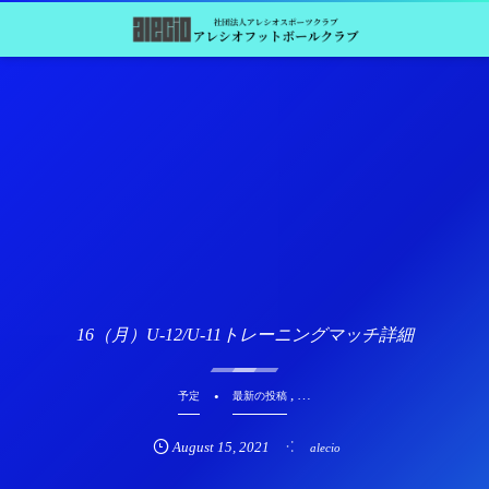
16（月）U-12/U-11トレーニングマッチ詳細
, …
予定
最新の投稿
August
15
,
2021
alecio