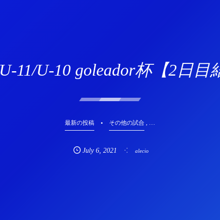
/U-11/U-10 goleador杯【2
, …
最新の投稿
その他の試合
July
6
,
2021
alecio