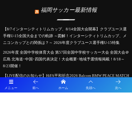
福岡サッカー最新情報
【8/7インターシティトリムカップ、8/14全国大会開幕】クラブユース選
手権U-15全国大会までの軌跡 ～図解！インターシティトリムカップ、メ
ニコンカップとの関係は？～ 2026年度クラブユース選手権U-15特集
2026年度 全国中学校体育大会 第57回全国中学校サッカー大会 全国大会＠
広島 北海道･中国･四国代表決定！大会概要･地域予選情報掲載！8/18～
8/23開催！
【LIVE配信のお知らせ】HiFA平和祈念2026 Balcom BMW PEACE MATCH
広島県選抜U-15 vs 長崎県選抜U-15
メニュー
前へ
ホーム
先頭へ
次へ
必見！【2026年夏のサッカー新ルール】親子で学ぶ！「もっとスピーデ
ィーで楽しいサッカー」への変化
【熊本県クラブユースサッカー連盟緊急支援のお願い】熊本県での地震
に伴う支援募金にご協力ください
【九州版】都道府県トレセンメンバー2026 随時更新！情報お待ちしてい
ます！