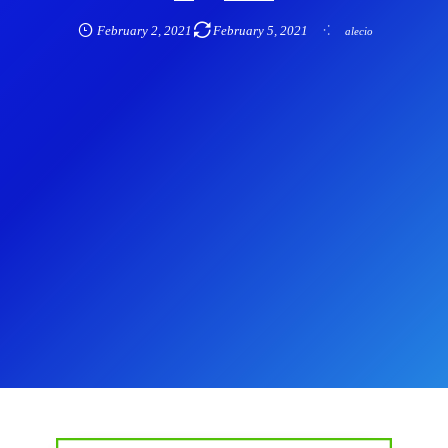
February
2
,
2021
February
5
,
2021
alecio