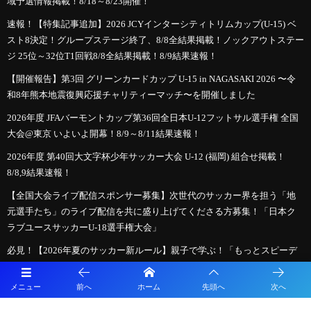
域予選情報掲載！8/18～8/23開催！
速報！【特集記事追加】2026 JCYインターシティトリムカップ(U-15) ベ
スト8決定！グループステージ終了、8/8全結果掲載！ノックアウトステー
ジ 25位～32位T1回戦8/8全結果掲載！8/9結果速報！
【開催報告】第3回 グリーンカードカップ U-15 in NAGASAKI 2026 〜令
和8年熊本地震復興応援チャリティーマッチ〜を開催しました
2026年度 JFAバーモントカップ第36回全日本U-12フットサル選手権 全国
大会@東京 いよいよ開幕！8/9～8/11結果速報！
2026年度 第40回大文字杯少年サッカー大会 U-12 (福岡) 組合せ掲載！
8/8,9結果速報！
【全国大会ライブ配信スポンサー募集】次世代のサッカー界を担う「地
元選手たち」のライブ配信を共に盛り上げてくださる方募集！「日本ク
ラブユースサッカーU-18選手権大会」
必見！【2026年夏のサッカー新ルール】親子で学ぶ！「もっとスピーデ
ィーで楽しいサッカー」への変化
メニュー
前へ
ホーム
先頭へ
次へ
【九州版】都道府県トレセンメンバー2026 随時更新！情報お待ちしてい
ます！