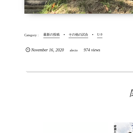
最新の投稿
その他の試合
U-9
November
16
,
2020
974 views
alecio