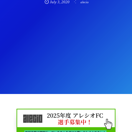
July
3
,
2020
alecio