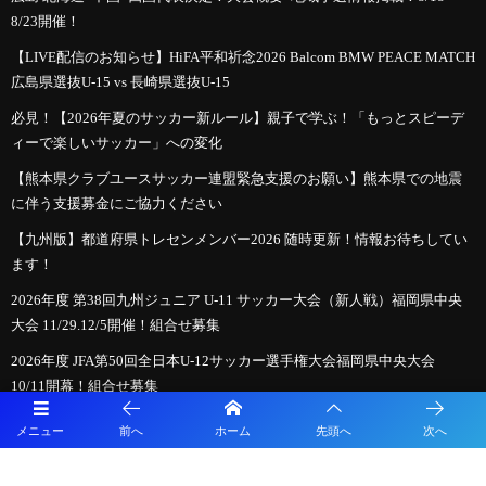
8/23開催！
【LIVE配信のお知らせ】HiFA平和祈念2026 Balcom BMW PEACE MATCH
広島県選抜U-15 vs 長崎県選抜U-15
必見！【2026年夏のサッカー新ルール】親子で学ぶ！「もっとスピーデ
ィーで楽しいサッカー」への変化
【熊本県クラブユースサッカー連盟緊急支援のお願い】熊本県での地震
に伴う支援募金にご協力ください
【九州版】都道府県トレセンメンバー2026 随時更新！情報お待ちしてい
ます！
2026年度 第38回九州ジュニア U-11 サッカー大会（新人戦）福岡県中央
大会 11/29.12/5開催！組合せ募集
2026年度 JFA第50回全日本U-12サッカー選手権大会福岡県中央大会
10/11開幕！組合せ募集
【ゲキサカ】逆境乗り越え、勝負強さや新戦力台頭で勝ち取った初優
メニュー
前へ
ホーム
先頭へ
次へ
勝。インハイで基準を知った新王者・静岡学園はどんな相手でも「静学
スタイル」を表現できる個とチームへ