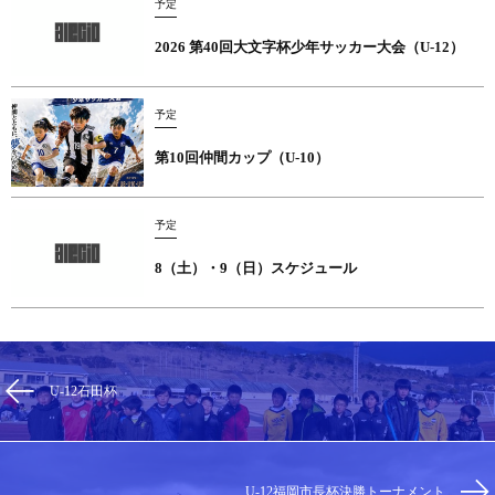
予定
2026 第40回大文字杯少年サッカー大会（U-12）
予定
第10回仲間カップ（U-10）
予定
8（土）・9（日）スケジュール
U-12石田杯
U-12福岡市長杯決勝トーナメント