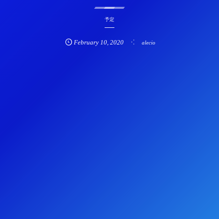
予定
February
10
,
2020
alecio