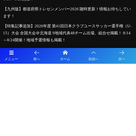
【九州版】都道府県トレセンメンバー2026 随時更新！情報お待ちしてい
ます！
【特集記事追加】2026年度 第41回日本クラブユースサッカー選手権（U-
15）大会 全国大会＠北海道 9地域代表48チーム出場、組合せ掲載！ 8/14
～8/24開催！地域予選情報も掲載！
【8/7インターシティトリムカップ、8/14全国大会開幕】クラブユース選
手権U-15全国大会までの軌跡 ～図解！インターシティトリムカップ、メ
メニュー
前へ
ホーム
先頭へ
次へ
ニコンカップとの関係は？～ 2026年度クラブユース選手権U-15特集
【LIVE配信のお知らせ】HiFA平和祈念2026 Balcom BMW PEACE MATCH
広島県選抜U-15 vs 長崎県選抜U-15
必見！【2026年夏のサッカー新ルール】親子で学ぶ！「もっとスピーデ
ィーで楽しいサッカー」への変化
【熊本県クラブユースサッカー連盟緊急支援のお願い】熊本県での地震
に伴う支援募金にご協力ください
2026年度 第38回九州ジュニア U-11 サッカー大会（新人戦）福岡県中央
大会 11/29.12/5開催！組合せ募集