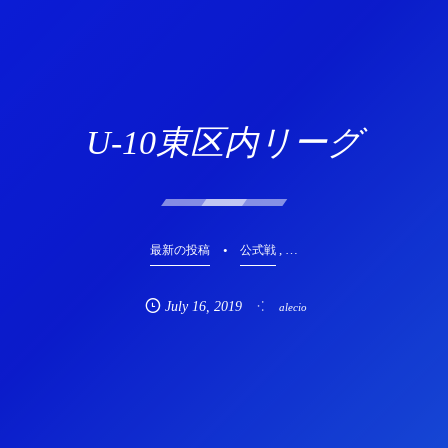
U-10東区内リーグ
, …
最新の投稿
公式戦
July
16
,
2019
alecio